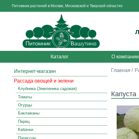
Питомник растений в Москве, Московской и Тверской областях
Каталог
О компании
Главная
Р
Интернет-магазин
Рассада овощей и зелени
Клубника (Земляника садовая)
Капуста
Томаты
Огурцы
Баклажаны
Перец
Кабачки
Патиссон