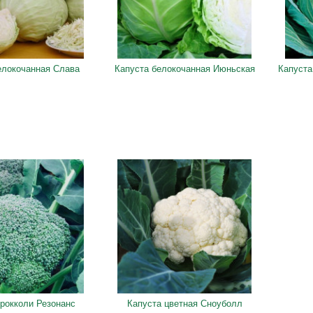
елокочанная Слава
Капуста белокочанная Июньская
Капуста
брокколи Резонанс
Капуста цветная Сноуболл