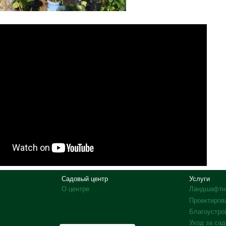
Садовый центр
Услуги
О центре
Ландшафтн
Проектиров
Благоустро
Уход за са