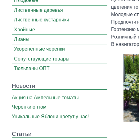
Плодовые
цветения го
Лиственные деревья
Молодые сте
Лиственные кустарники
Предпочтите
Гортензию м
Хвойные
Розничный м
Лианы
В навигато
Укорененные черенки
Сопутствующие товары
Тюльпаны ОПТ
Новости
Акция на Ампельные томаты
Черенки оптом
Уникальные Яблони цветут у нас!
Статьи