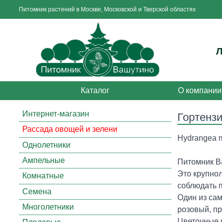
Питомник растений в Москве, Московской и Тверской областях
Каталог
О компании
Интернет-магазин
Гортенз
Рассада овощей и зелени
Hydrangea m
Однолетники
Ампельные
Питомник В
Это крупнол
Комнатные
соблюдать 
Семена
Один из сам
Многолетники
розовый, пр
Цветочные ш