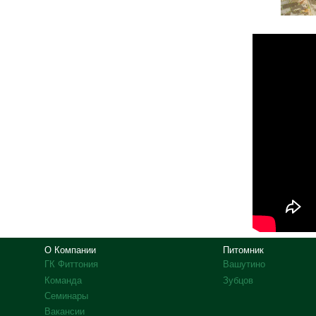
О Компании
Питомник
ГК Фиттония
Вашутино
Команда
Зубцов
Семинары
Вакансии