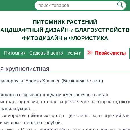
ПИТОМНИК РАСТЕНИЙ
ЛАНДШАФТНЫЙ ДИЗАЙН и БЛАГОУСТРОЙСТВ
ФИТОДИЗАЙН и ФЛОРИСТИКА
Питомник
Садовый центр
Услуги
Прайс-листы
ия крупнолистная
acrophylla 'Endess Summer' (Бесконечное лето)
ашутино открывает продажи «Бесконечного лета»!
истная гортензия, которая зацветает уже на второй год жиз
правила ухода….
ых морозоустойчивых сортов. Цвет лепестков соцветий зави
и кислом – небесно-голубой.
апки до 15 см в диаметре образуются как на новых стеблях