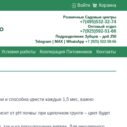
Войти
Корзина
Розничные Садовые центры
+7(495)532-32-74
Оптовый отдел
О
+7(925)592-51-66
Подразделение Зубцов – доб 250
Telegram | MAX | WhatsApp
+7 (925) 022-58-66
Условия работы
Кооперация Питомников
Контакты
ни и способна цвести каждые 1,5 мес, важно
сит от рН почвы: при щелочном грунте – цвет будет
, так и на прошлогодних ветвях. Для регулярного