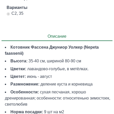
Варианты
С2, 35
Описание
Котовник Фассена Джуниор Уолкер (Nepeta
faassenii)
Высота:
35-40 см, шириной 80-90 см
Цветки:
лавандово-голубые, в метёлках.
Цветет:
июнь - август
Размножение:
деление куста и корневища
Особенности:
сухая песчаная, хорошо
дренированная; особенности: относитеньно зимостоек,
светолюбив
Норма посадки:
9 шт на м2