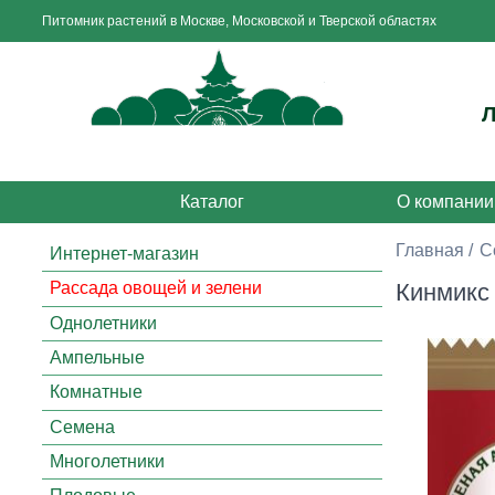
Питомник растений в Москве, Московской и Тверской областях
Каталог
О компании
Главная
С
Интернет-магазин
Кинмикс а
Рассада овощей и зелени
Однолетники
Ампельные
Комнатные
Семена
Многолетники