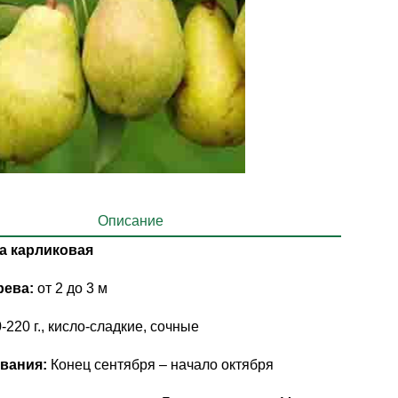
Описание
а карликовая
рева:
от 2 до 3 м
-220 г., кисло-сладкие, сочные
вания:
Конец сентября – начало октября