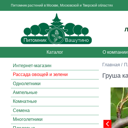
Питомник растений в Москве, Московской и Тверской областях
Каталог
О компании
Главная
П
Интернет-магазин
Груша ка
Рассада овощей и зелени
Однолетники
Ампельные
Комнатные
Семена
Многолетники