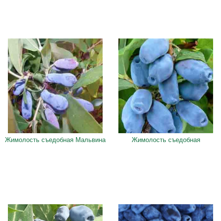
Жимолость съедобная Мальвина
Жимолость съедобная