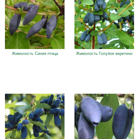
Жимолость Синяя птица
Жимолость Голубое веретено