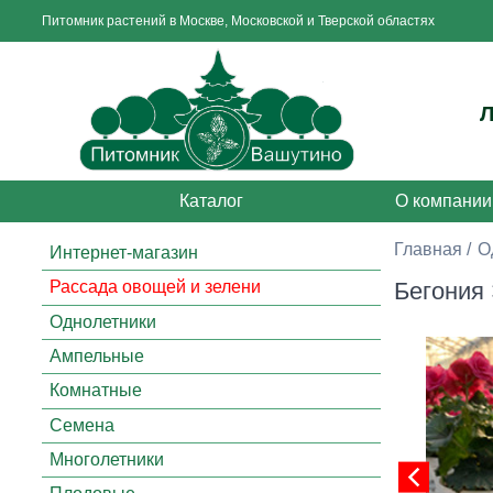
Питомник растений в Москве, Московской и Тверской областях
Каталог
О компании
Главная
О
Интернет-магазин
Бегония
Рассада овощей и зелени
Однолетники
Ампельные
Комнатные
Семена
Многолетники