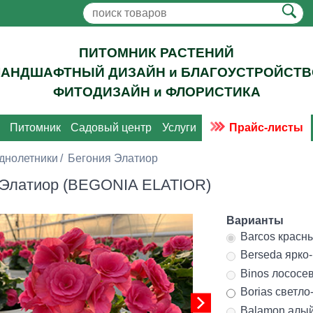
ПИТОМНИК РАСТЕНИЙ
ЛАНДШАФТНЫЙ ДИЗАЙН и БЛАГОУСТРОЙСТВ
ФИТОДИЗАЙН и ФЛОРИСТИКА
Питомник
Садовый центр
Услуги
Прайс-листы
днолетники
Бегония Элатиор
 Элатиор (BEGONIA ELATIOR)
Варианты
Barcos красн
Berseda ярко
Binos лососе
Borias светл
Balamon алый