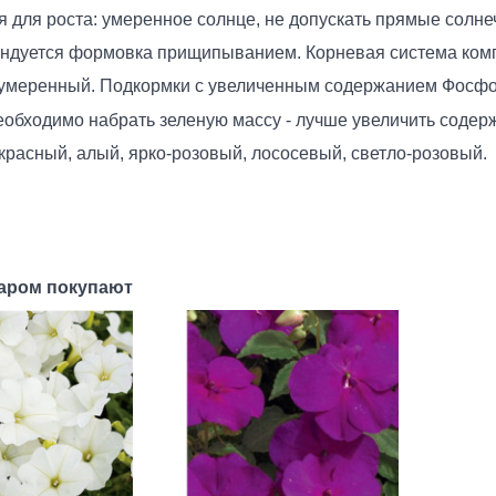
я для роста: умеренное солнце, не допускать прямые солнеч
ндуется формовка прищипыванием. Корневая система компак
умеренный. Подкормки с увеличенным содержанием Фосфор
еобходимо набрать зеленую массу - лучше увеличить содер
 красный, алый, ярко-розовый, лососевый, светло-розовый.
варом покупают