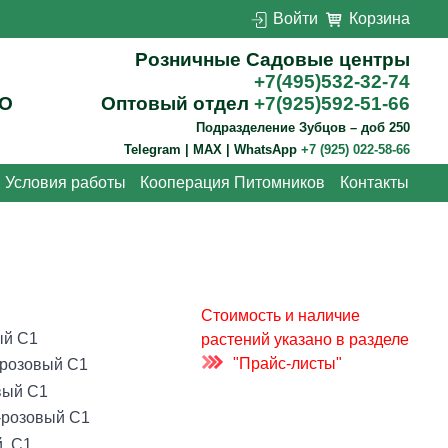
Войти
Корзина
Розничные Садовые центры
+7(495)532-32-74
О
Оптовый отдел
+7(925)592-51-66
Подразделение Зубцов – доб 250
Telegram | MAX | WhatsApp
+7 (925) 022-58-66
Условия работы
Кооперация Питомников
Контакты
Стоимость и наличие
ый C1
растений указано в разделе
"Прайс-листы"
-розовый C1
вый C1
о-розовый C1
, С1