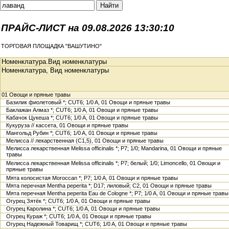
ПРАЙС-ЛИСТ на 09.08.2026 13:30:10
ТОРГОВАЯ ПЛОЩАДКА "ВАШУТИНО"
Номенклатура.Вид номенклатуры
Номенклатура, Вид номенклатуры
01 Овощи и пряные травы
Базилик фиолетовый *; CUT6; 1/0 A, 01 Овощи и пряные травы
Баклажан Алмаз *; CUT6; 1/0 A, 01 Овощи и пряные травы
Кабачок Цукеша *; CUT6; 1/0 A, 01 Овощи и пряные травы
Кукуруза // кассета, 01 Овощи и пряные травы
Мангольд Рубин *; CUT6; 1/0 A, 01 Овощи и пряные травы
Мелисса // лекарственная (С1,5), 01 Овощи и пряные травы
Мелисса лекарственная Melissa officinalis *; P7; 1/0; Mandarina, 01 Овощи и пряные
травы
Мелисса лекарственная Melissa officinalis *; P7; белый; 1/0; Limoncello, 01 Овощи и
пряные травы
Мята колосистая Moroccan *; P7; 1/0 A, 01 Овощи и пряные травы
Мята перечная Mentha peperita *; D17; лиловый; С2, 01 Овощи и пряные травы
Мята перечная Mentha peperita Eau de Cologne *; P7; 1/0 A, 01 Овощи и пряные травы
Огурец Зятёк *; CUT6; 1/0 A, 01 Овощи и пряные травы
Огурец Каролина *; CUT6; 1/0 A, 01 Овощи и пряные травы
Огурец Кураж *; CUT6; 1/0 A, 01 Овощи и пряные травы
Огурец Надежный Товарищ *; CUT6; 1/0 A, 01 Овощи и пряные травы