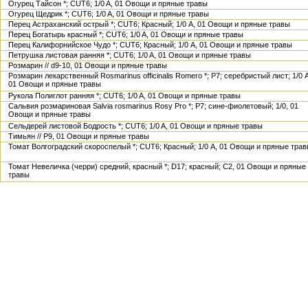
Огурец Тайсон *; CUT6; 1/0 A, 01 Овощи и пряные травы
Огурец Щедрик *; CUT6; 1/0 A, 01 Овощи и пряные травы
Перец Астраханский острый *; CUT6; Красный; 1/0 A, 01 Овощи и пряные травы
Перец Богатырь красный *; CUT6; 1/0 A, 01 Овощи и пряные травы
Перец Калифорнийское Чудо *; CUT6; Красный; 1/0 A, 01 Овощи и пряные травы
Петрушка листовая ранняя *; CUT6; 1/0 A, 01 Овощи и пряные травы
Розмарин // d9-10, 01 Овощи и пряные травы
Розмарин лекарственный Rosmarinus officinalis Romero *; P7; серебристый лист; 1/0 A
01 Овощи и пряные травы
Рукола Полиглот ранняя *; CUT6; 1/0 A, 01 Овощи и пряные травы
Сальвия розмариновая Salvia rosmarinus Rosy Pro *; P7; сине-фиолетовый; 1/0, 01
Овощи и пряные травы
Сельдерей листовой Бодрость *; CUT6; 1/0 A, 01 Овощи и пряные травы
Тимьян // Р9, 01 Овощи и пряные травы
Томат Волгоградский скороспелый *; CUT6; Красный; 1/0 A, 01 Овощи и пряные тра
Томат Невеличка (черри) средний, красный *; D17; красный; С2, 01 Овощи и пряные
травы